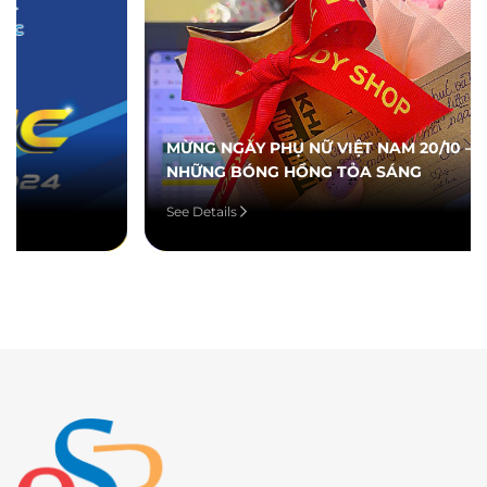
MỪNG NGÀY PHỤ NỮ VIỆT NAM 20/10 – TÔN VINH
NHỮNG BÓNG HỒNG TỎA SÁNG
See Details