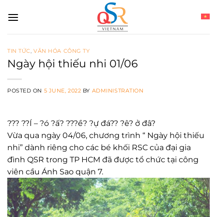
Skip
to
content
TIN TỨC
,
VĂN HÓA CÔNG TY
Ngày hội thiếu nhi 01/06
POSTED ON
5 JUNE, 2022
BY
ADMINISTRATION
??? ??Í – ?ó ?ấ? ???ề? ?ự đá?? ?ê? ở đâ?
Vừa qua ngày 04/06, chương trình “ Ngày hội thiếu
nhi” dành riêng cho các bé khối RSC của đại gia
đình QSR trong TP HCM đã được tổ chức tại công
viên cầu Ánh Sao quận 7.