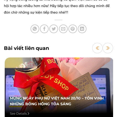
hội hợp tác nhiều hơn nữa! Hãy tiếp tục theo dõi chúng mình để
đón chờ những sự kiện tiếp theo nhé!!!
Bài viết liên quan
MỪNG NGÀY PHỤ NỮ VIỆT NAM 20/10 – TÔN VINH
NHỮNG BÓNG HỒNG TỎA SÁNG
See Details