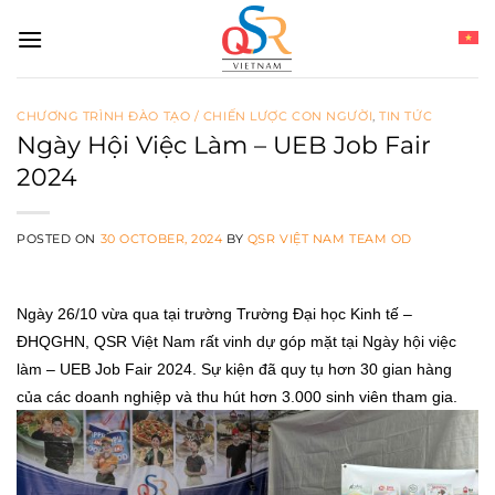
Skip
to
content
CHƯƠNG TRÌNH ĐÀO TẠO / CHIẾN LƯỢC CON NGƯỜI
,
TIN TỨC
Ngày Hội Việc Làm – UEB Job Fair
2024
POSTED ON
30 OCTOBER, 2024
BY
QSR VIỆT NAM TEAM OD
Ngày 26/10 vừa qua tại trường Trường Đại học Kinh tế –
ĐHQGHN, QSR Việt Nam rất vinh dự góp mặt tại Ngày hội việc
làm – UEB Job Fair 2024. Sự kiện đã quy tụ hơn 30 gian hàng
của các doanh nghiệp và thu hút hơn 3.000 sinh viên tham gia.