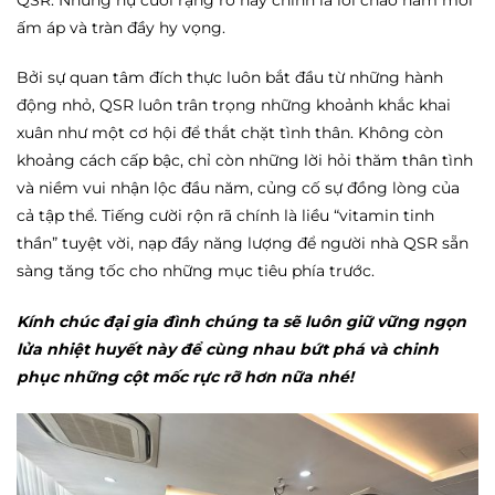
ấm áp và tràn đầy hy vọng.
Bởi sự quan tâm đích thực luôn bắt đầu từ những hành
động nhỏ, QSR luôn trân trọng những khoảnh khắc khai
xuân như một cơ hội để thắt chặt tình thân. Không còn
khoảng cách cấp bậc, chỉ còn những lời hỏi thăm thân tình
và niềm vui nhận lộc đầu năm, củng cố sự đồng lòng của
cả tập thể. Tiếng cười rộn rã chính là liều “vitamin tinh
thần” tuyệt vời, nạp đầy năng lượng để người nhà QSR sẵn
sàng tăng tốc cho những mục tiêu phía trước.
Kính chúc đại gia đình chúng ta sẽ luôn giữ vững ngọn
lửa nhiệt huyết này để cùng nhau bứt phá và chinh
phục những cột mốc rực rỡ hơn nữa nhé!