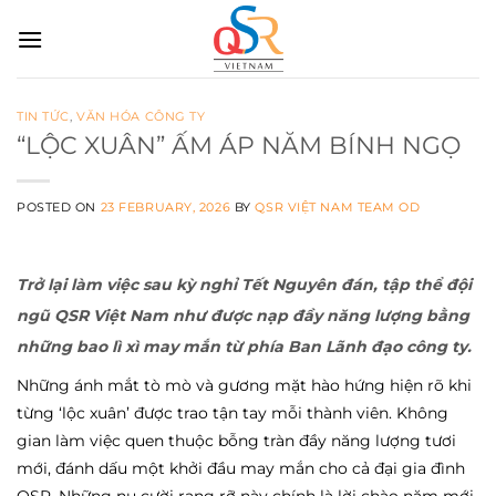
Skip
to
content
TIN TỨC
,
VĂN HÓA CÔNG TY
“LỘC XUÂN” ẤM ÁP NĂM BÍNH NGỌ
POSTED ON
23 FEBRUARY, 2026
BY
QSR VIỆT NAM TEAM OD
Trở lại làm việc sau kỳ nghỉ Tết Nguyên đán, tập thể đội
ngũ QSR Việt Nam như được nạp đầy năng lượng bằng
những bao lì xì may mắn từ phía Ban Lãnh đạo công ty.
Những ánh mắt tò mò và gương mặt hào hứng hiện rõ khi
từng ‘lộc xuân’ được trao tận tay mỗi thành viên. Không
gian làm việc quen thuộc bỗng tràn đầy năng lượng tươi
mới, đánh dấu một khởi đầu may mắn cho cả đại gia đình
QSR. Những nụ cười rạng rỡ này chính là lời chào năm mới