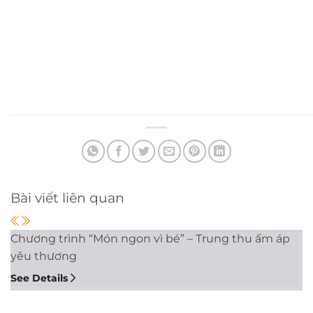
Bài viết liên quan
Chương trình “Món ngon vì bé” – Trung thu ấm áp
yêu thương
See Details