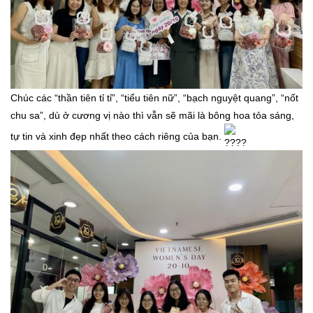
Chúc các “thần tiên tỉ tỉ”, “tiểu tiên nữ”, “bạch nguyệt quang”, “nốt
chu sa”, dù ở cương vị nào thì vẫn sẽ mãi là bông hoa tỏa sáng,
tự tin và xinh đẹp nhất theo cách riêng của bạn.