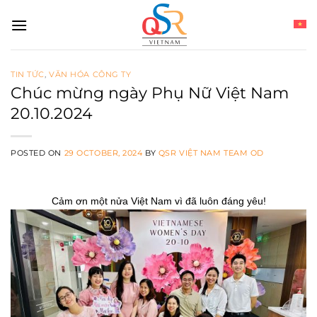
Skip
to
content
TIN TỨC
,
VĂN HÓA CÔNG TY
Chúc mừng ngày Phụ Nữ Việt Nam
20.10.2024
POSTED ON
29 OCTOBER, 2024
BY
QSR VIỆT NAM TEAM OD
Cảm ơn một nửa Việt Nam vì đã luôn đáng yêu!